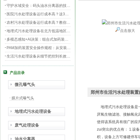
守护水域安全：码头油水分离器的技术升级与效能提升
医院污水处理设备运行成本高？这3个环节最烧钱
农村污水处理设备运行成本高？教你三招轻松降低运维费用！
点击放大
地埋式污水处理设备在北方低温地区的运行稳定性：挑战与对策
多模态感知+AI决策：组合式加药装置的智能运维新范式
PAM加药装置安全操作规程：从安装到运维的全流程规范
生活污水处理设备从细节把控到长效运行的全流程指南
膜片曝气器安装指南，从池底准备到运行测试
产品目录
守护生命之源，医院污水处理设备的科技防线与生态使命
PAC加药装置工业水处理的“化学魔法师”
微孔曝气头
郑州市生活污水处理装置
膜片式曝气头
地埋式污水处理设备是一
地埋式污水处理设备
厌氧生物滤池、接触氧化
使得该系统具有很广的应
废气处理设备
zui突出的优点有： 1.
积，设备上方可修建停车场
油水分离器