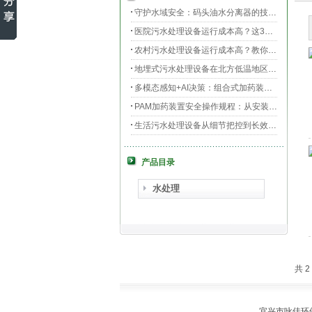
守护水域安全：码头油水分离器的技术升级与效能提升
医院污水处理设备运行成本高？这3个环节最烧钱
农村污水处理设备运行成本高？教你三招轻松降低运维费用！
地埋式污水处理设备在北方低温地区的运行稳定性：挑战与对策
多模态感知+AI决策：组合式加药装置的智能运维新范式
PAM加药装置安全操作规程：从安装到运维的全流程规范
生活污水处理设备从细节把控到长效运行的全流程指南
膜片曝气器安装指南，从池底准备到运行测试
产品目录
守护生命之源，医院污水处理设备的科技防线与生态使命
PAC加药装置工业水处理的“化学魔法师”
水处理
共 
宜兴市咏佳环