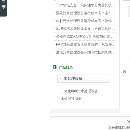
守护水域安全：码头油水分离器的技术升级与效能提升
医院污水处理设备运行成本高？这3个环节最烧钱
农村污水处理设备运行成本高？教你三招轻松降低运维费用！
地埋式污水处理设备在北方低温地区的运行稳定性：挑战与对策
多模态感知+AI决策：组合式加药装置的智能运维新范式
PAM加药装置安全操作规程：从安装到运维的全流程规范
生活污水处理设备从细节把控到长效运行的全流程指南
膜片曝气器安装指南，从池底准备到运行测试
产品目录
守护生命之源，医院污水处理设备的科技防线与生态使命
共 
PAC加药装置工业水处理的“化学魔法师”
水处理设备
一体化mbr污水处理设备
水处理过滤器
宜兴市咏佳环