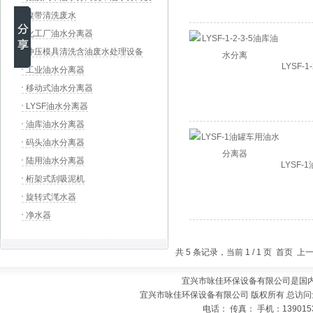
备，汽车拆解流水线
镍带清洗废水
化工厂油水分离器
冲压模具清洗含油废水处理设备
LYSF-
工业油水分离器
移动式油水分离器
LYSF油水分离器
油库油水分离器
码头油水分离器
陆用油水分离器
LYSF
桁架式刮吸泥机
旋转式滗水器
净水器
共 5 条记录，当前 1 / 1 页 首页
宜兴市咏佳环保设备有限公司是国
宜兴市咏佳环保设备有限公司 版权所有 总访问
电话： 传真： 手机：139015