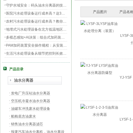
守护水域安全：码头油水分离器的技术升级与效能提升
产品图片
产品名称
医院污水处理设备运行成本高？这3个环节最烧钱
农村污水处理设备运行成本高？教你三招轻松降低运维费用！
地埋式污水处理设备在北方低温地区的运行稳定性：挑战与对策
LYSF
多模态感知+AI决策：组合式加药装置的智能运维新范式
PAM加药装置安全操作规程：从安装到运维的全流程规范
生活污水处理设备从细节把控到长效运行的全流程指南
膜片曝气器安装指南，从池底准备到运行测试
产品目录
守护生命之源，医院污水处理设备的科技防线与生态使命
PAC加药装置工业水处理的“化学魔法师”
YJ-YS
油水分离器
发电厂升压站油水分离器
空压机冷凝水油水分离器
油罐车冲洗废水处理设备
船舱底含油废水
LYSF-
销售油水分离器滤芯
报废汽车油水分离机，油水分离设