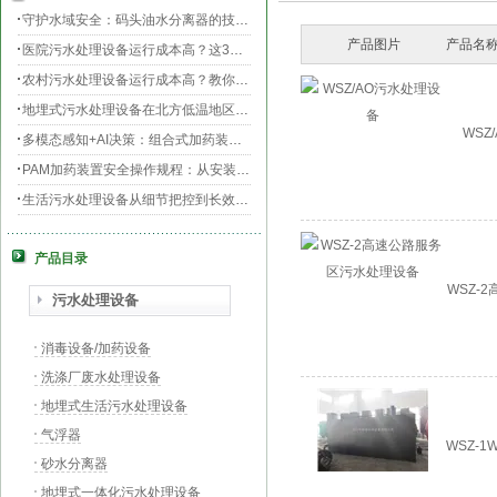
守护水域安全：码头油水分离器的技术升级与效能提升
产品图片
产品名称
医院污水处理设备运行成本高？这3个环节最烧钱
农村污水处理设备运行成本高？教你三招轻松降低运维费用！
地埋式污水处理设备在北方低温地区的运行稳定性：挑战与对策
WSZ
多模态感知+AI决策：组合式加药装置的智能运维新范式
PAM加药装置安全操作规程：从安装到运维的全流程规范
生活污水处理设备从细节把控到长效运行的全流程指南
膜片曝气器安装指南，从池底准备到运行测试
产品目录
守护生命之源，医院污水处理设备的科技防线与生态使命
PAC加药装置工业水处理的“化学魔法师”
WSZ-
污水处理设备
消毒设备/加药设备
洗涤厂废水处理设备
地埋式生活污水处理设备
气浮器
WSZ-
砂水分离器
地埋式一体化污水处理设备