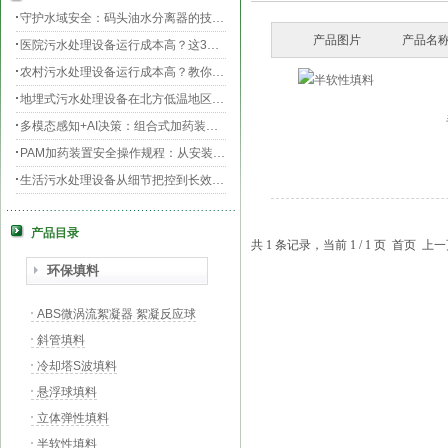
守护水域安全：码头油水分离器的技术升级与效能提升
产品图片
产品名称
医院污水处理设备运行成本高？这3个环节最烧钱
农村污水处理设备运行成本高？教你三招轻松降低运维费用！
地埋式污水处理设备在北方低温地区的运行稳定性：挑战与对策
多模态感知+AI决策：组合式加药装置的智能运维新范式
PAM加药装置安全操作规程：从安装到运维的全流程规范
生活污水处理设备从细节把控到长效运行的全流程指南
膜片曝气器安装指南，从池底准备到运行测试
产品目录
守护生命之源，医院污水处理设备的科技防线与生态使命
共 1 条记录，当前 1 / 1 页 首页
PAC加药装置工业水处理的“化学魔法师”
环保填料
ABS微涡流絮凝器 絮凝反应球
斜管填料
冷却塔S波填料
悬浮球填料
立体弹性填料
半软性填料