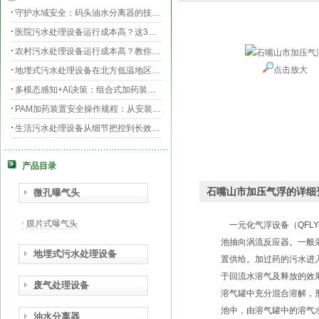
守护水域安全：码头油水分离器的技术升级与效能提升
医院污水处理设备运行成本高？这3个环节最烧钱
农村污水处理设备运行成本高？教你三招轻松降低运维费用！
点击放大
地埋式污水处理设备在北方低温地区的运行稳定性：挑战与对策
多模态感知+AI决策：组合式加药装置的智能运维新范式
PAM加药装置安全操作规程：从安装到运维的全流程规范
生活污水处理设备从细节把控到长效运行的全流程指南
膜片曝气器安装指南，从池底准备到运行测试
产品目录
守护生命之源，医院污水处理设备的科技防线与生态使命
PAC加药装置工业水处理的“化学魔法师”
石嘴山市加压气浮的详细
微孔曝气头
膜片式曝气头
一元化气浮设备（QFLY
池抽向涡流反应器。一般
地埋式污水处理设备
置供给。加过药的污水进
于回流水溶气及释放的效
废气处理设备
溶气罐中充分混合溶解，形
池中，由溶气罐中的溶气
油水分离器