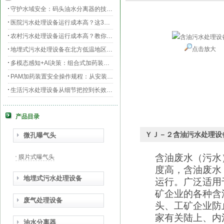
守护水域安全：码头油水分离器的技术升级与效能提升
医院污水处理设备运行成本高？这3个环节最烧钱
农村污水处理设备运行成本高？教你三招轻松降低运维费用！
点击放大
地埋式污水处理设备在北方低温地区的运行稳定性：挑战与对策
多模态感知+AI决策：组合式加药装置的智能运维新范式
PAM加药装置安全操作规程：从安装到运维的全流程规范
生活污水处理设备从细节把控到长效运行的全流程指南
膜片曝气器安装指南，从池底准备到运行测试
产品目录
守护生命之源，医院污水处理设备的科技防线与生态使命
PAC加药装置工业水处理的“化学魔法师”
ＹＪ－２含油污水处理设
微孔曝气头
含油废水（污水
膜片式曝气头
度高，
含油废水
地埋式污水处理设备
运行。广泛适用
矿企业的各种含
废气处理设备
头
、工矿企业防
家有关陆上、内
油水分离器