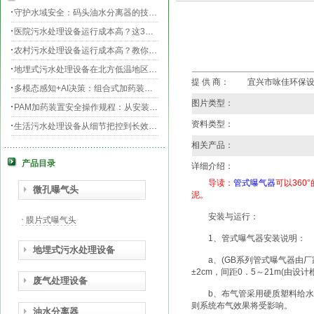
守护水域安全：码头油水分离器的技术升级与效能提升
医院污水处理设备运行成本高？这3个环节最烧钱
农村污水处理设备运行成本高？教你三招轻松降低运维费用！
地埋式污水处理设备在北方低温地区的运行稳定性：挑战与对策
提 供 商：
宜兴市咏佳环保
多模态感知+AI决策：组合式加药装置的智能运维新范式
图片类型：
PAM加药装置安全操作规程：从安装到运维的全流程规范
资料类型：
生活污水处理设备从细节把控到长效运行的全流程指南
膜片曝气器安装指南，从池底准备到运行测试
相关产品：
产品目录
守护生命之源，医院污水处理设备的科技防线与生态使命
详细介绍：
PAC加药装置工业水处理的“化学魔法师”
导读：
管式曝气器
可以36
微孔曝气头
泥。
安装与运行：
膜片式曝气头
1、管式曝气器安装说明：
地埋式污水处理设备
a、(GB系列管式曝气器由厂
±2cm，间距0．5～21m(由设
废气处理设备
b、布气管采用硬质塑料给水管，外
则系统布气效果将受影响。
油水分离器