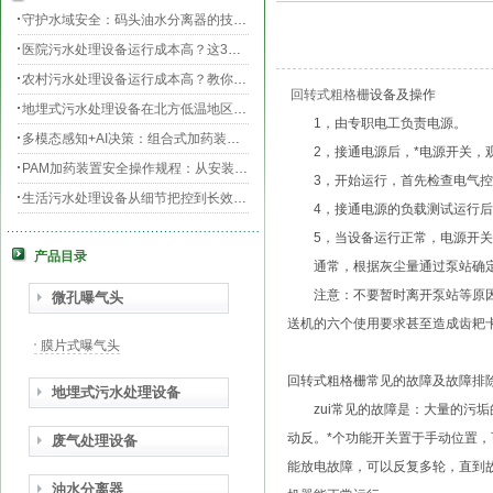
守护水域安全：码头油水分离器的技术升级与效能提升
医院污水处理设备运行成本高？这3个环节最烧钱
农村污水处理设备运行成本高？教你三招轻松降低运维费用！
回转式粗格栅
设备及操作
地埋式污水处理设备在北方低温地区的运行稳定性：挑战与对策
1，由专职电工负责电源。
多模态感知+AI决策：组合式加药装置的智能运维新范式
2，接通电源后，*电源开关，观
PAM加药装置安全操作规程：从安装到运维的全流程规范
3，开始运行，首先检查电气控制
生活污水处理设备从细节把控到长效运行的全流程指南
4，接通电源的负载测试运行后，
膜片曝气器安装指南，从池底准备到运行测试
5，当设备运行正常，电源开关
产品目录
守护生命之源，医院污水处理设备的科技防线与生态使命
通常，根据灰尘量通过泵站确定打开
PAC加药装置工业水处理的“化学魔法师”
注意：不要暂时离开泵站等原因未
微孔曝气头
送机的六个使用要求甚至造成齿耙
膜片式曝气头
回转式粗格栅
常见的故障及故障排
地埋式污水处理设备
zui常见的故障是：大量的污垢
动反。*个功能开关置于手动位置，
废气处理设备
能放电故障，可以反复多轮，直到
油水分离器