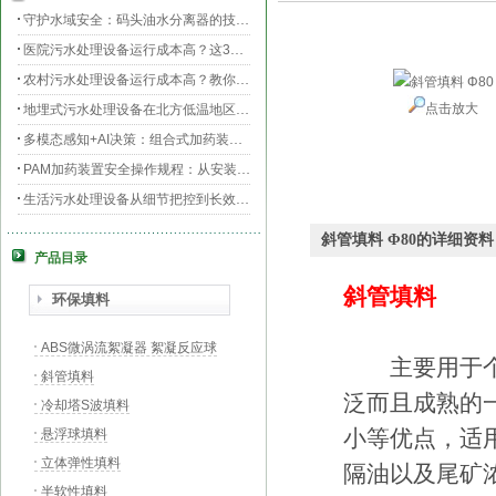
守护水域安全：码头油水分离器的技术升级与效能提升
医院污水处理设备运行成本高？这3个环节最烧钱
农村污水处理设备运行成本高？教你三招轻松降低运维费用！
点击放大
地埋式污水处理设备在北方低温地区的运行稳定性：挑战与对策
多模态感知+AI决策：组合式加药装置的智能运维新范式
PAM加药装置安全操作规程：从安装到运维的全流程规范
生活污水处理设备从细节把控到长效运行的全流程指南
膜片曝气器安装指南，从池底准备到运行测试
斜管填料 Φ80的详细资料
产品目录
守护生命之源，医院污水处理设备的科技防线与生态使命
PAC加药装置工业水处理的“化学魔法师”
斜管填料
环保填料
ABS微涡流絮凝器 絮凝反应球
主要用于个各
斜管填料
泛而且成熟的
冷却塔S波填料
小等优点，适
悬浮球填料
立体弹性填料
隔油以及尾矿
半软性填料