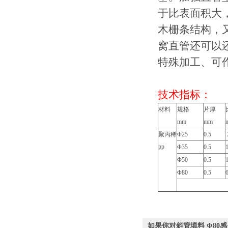
于比表面积大
木栅条结构，
窝直管还可以
特殊加工、可
技术指标：
材料
规格
片厚
mm
mm
聚丙稀
Φ25
0.5
pp
Φ35
0.5
Φ50
0.5
Φ80
0.5
如果你对斜管填料 Φ8