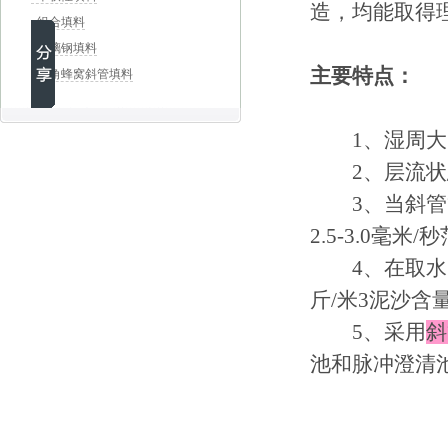
造，均能取得
组合填料
玻璃钢填料
主要特点：
六角蜂窝斜管填料
1、
湿周大
2、
层流状
3、
当斜管
2.5-3.0毫
4、在取水口采
斤/米3泥沙
5、采用
斜
池和脉冲澄清池