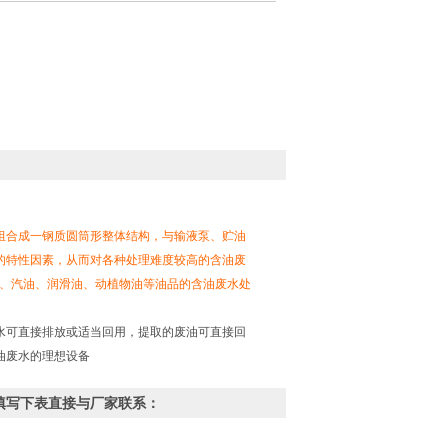
组合成一钢质圆筒形整体结构，与输液泵、贮油
的特性因素，从而对各种处理难度较高的含油废
油、汽油、润滑油、动植物油等油品的含油废水处
水可直接排放或适当回用，提取的废油可直接回
油废水的理想设备
，填写下表直接与厂家联系：