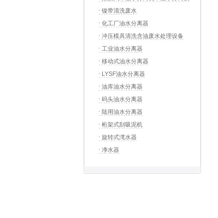
备，汽车拆解流水线
镍带清洗废水
化工厂油水分离器
冲压模具清洗含油废水处理设备
工业油水分离器
移动式油水分离器
LYSF油水分离器
油库油水分离器
码头油水分离器
陆用油水分离器
桁架式刮吸泥机
旋转式滗水器
净水器