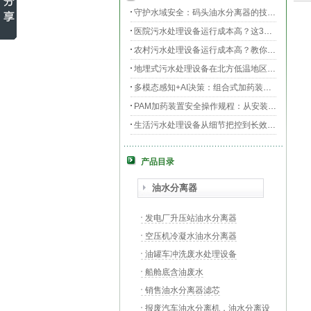
守护水域安全：码头油水分离器的技术升级与效能提升
医院污水处理设备运行成本高？这3个环节最烧钱
农村污水处理设备运行成本高？教你三招轻松降低运维费用！
地埋式污水处理设备在北方低温地区的运行稳定性：挑战与对策
多模态感知+AI决策：组合式加药装置的智能运维新范式
PAM加药装置安全操作规程：从安装到运维的全流程规范
生活污水处理设备从细节把控到长效运行的全流程指南
膜片曝气器安装指南，从池底准备到运行测试
产品目录
守护生命之源，医院污水处理设备的科技防线与生态使命
PAC加药装置工业水处理的“化学魔法师”
油水分离器
发电厂升压站油水分离器
空压机冷凝水油水分离器
油罐车冲洗废水处理设备
船舱底含油废水
销售油水分离器滤芯
报废汽车油水分离机，油水分离设