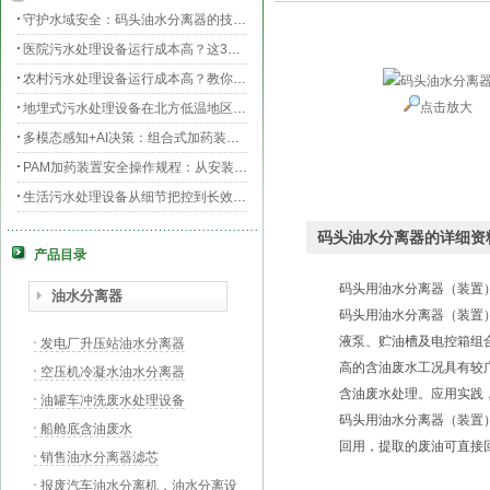
守护水域安全：码头油水分离器的技术升级与效能提升
医院污水处理设备运行成本高？这3个环节最烧钱
农村污水处理设备运行成本高？教你三招轻松降低运维费用！
点击放大
地埋式污水处理设备在北方低温地区的运行稳定性：挑战与对策
多模态感知+AI决策：组合式加药装置的智能运维新范式
PAM加药装置安全操作规程：从安装到运维的全流程规范
生活污水处理设备从细节把控到长效运行的全流程指南
膜片曝气器安装指南，从池底准备到运行测试
码头油水分离器的详细资
产品目录
守护生命之源，医院污水处理设备的科技防线与生态使命
PAC加药装置工业水处理的“化学魔法师”
码头用油水分离器
（装置
油水分离器
码头用油水分离器
（装置
液泵、贮油槽及电控箱组
发电厂升压站油水分离器
高的含油废水工况具有较
空压机冷凝水油水分离器
含油废水处理。应用实践
油罐车冲洗废水处理设备
码头用油水分离器
（装置
船舱底含油废水
回用，提取的废油可直接
销售油水分离器滤芯
报废汽车油水分离机，油水分离设