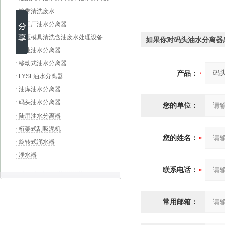
备，汽车拆解流水线
镍带清洗废水
化工厂油水分离器
冲压模具清洗含油废水处理设备
如果你对码头油水分离器
工业油水分离器
移动式油水分离器
产品：
LYSF油水分离器
油库油水分离器
码头油水分离器
您的单位：
陆用油水分离器
桁架式刮吸泥机
您的姓名：
旋转式滗水器
净水器
联系电话：
常用邮箱：