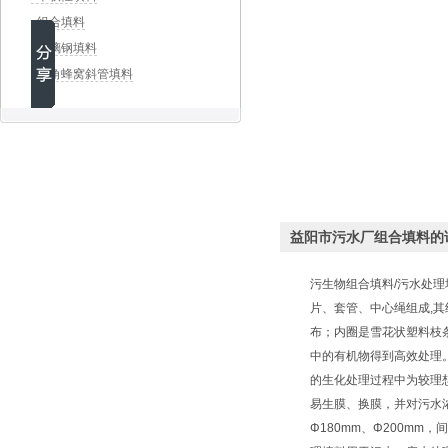
组合填料
玻璃钢填料
六角蜂窝斜管填料
益阳市污水厂组合填料的
污生物组合填料/污水处
片、套管、中心绳组成,
布；内圈是雪花状塑料枝
中的有机物得到高效处理
的生化处理过程中为较理
易生膜、换膜，并对污水浓
Φ180mm、Φ200mm