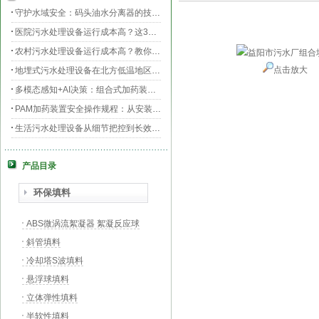
守护水域安全：码头油水分离器的技术升级与效能提升
医院污水处理设备运行成本高？这3个环节最烧钱
农村污水处理设备运行成本高？教你三招轻松降低运维费用！
点击放大
地埋式污水处理设备在北方低温地区的运行稳定性：挑战与对策
多模态感知+AI决策：组合式加药装置的智能运维新范式
PAM加药装置安全操作规程：从安装到运维的全流程规范
生活污水处理设备从细节把控到长效运行的全流程指南
膜片曝气器安装指南，从池底准备到运行测试
产品目录
守护生命之源，医院污水处理设备的科技防线与生态使命
PAC加药装置工业水处理的“化学魔法师”
环保填料
ABS微涡流絮凝器 絮凝反应球
斜管填料
冷却塔S波填料
悬浮球填料
立体弹性填料
半软性填料