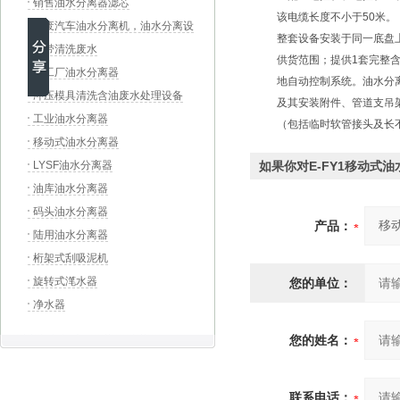
销售油水分离器滤芯
该电缆长度不小于50米。
报废汽车油水分离机，油水分离设
整套设备安装于同一底盘
备，汽车拆解流水线
镍带清洗废水
供货范围；提供1套完整
化工厂油水分离器
地自动控制系统。油水分
冲压模具清洗含油废水处理设备
及其安装附件、管道支吊
工业油水分离器
（包括临时软管接头及长
移动式油水分离器
LYSF油水分离器
如果你对E-FY1移动
油库油水分离器
码头油水分离器
产品：
陆用油水分离器
桁架式刮吸泥机
旋转式滗水器
您的单位：
净水器
您的姓名：
联系电话：