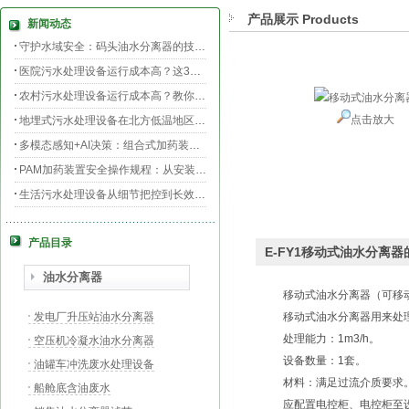
产品展示 Products
新闻动态
守护水域安全：码头油水分离器的技术升级与效能提升
医院污水处理设备运行成本高？这3个环节最烧钱
农村污水处理设备运行成本高？教你三招轻松降低运维费用！
点击放大
地埋式污水处理设备在北方低温地区的运行稳定性：挑战与对策
多模态感知+AI决策：组合式加药装置的智能运维新范式
PAM加药装置安全操作规程：从安装到运维的全流程规范
生活污水处理设备从细节把控到长效运行的全流程指南
膜片曝气器安装指南，从池底准备到运行测试
产品目录
守护生命之源，医院污水处理设备的科技防线与生态使命
E-FY1移动式油水分离
PAC加药装置工业水处理的“化学魔法师”
油水分离器
移动式油水分离器
（可移
发电厂升压站油水分离器
移动式油水分离器
用来处
处理能力：1m3/h。
空压机冷凝水油水分离器
设备数量：1套。
油罐车冲洗废水处理设备
材料：满足过流介质要求
船舱底含油废水
应配置电控柜、电控柜至