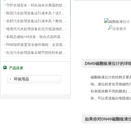
守护水域安全：码头油水分离器的技术升级与效能提升
医院污水处理设备运行成本高？这3个环节最烧钱
农村污水处理设备运行成本高？教你三招轻松降低运维费用！
点击放大
地埋式污水处理设备在北方低温地区的运行稳定性：挑战与对策
多模态感知+AI决策：组合式加药装置的智能运维新范式
PAM加药装置安全操作规程：从安装到运维的全流程规范
生活污水处理设备从细节把控到长效运行的全流程指南
膜片曝气器安装指南，从池底准备到运行测试
DN40磁翻板液位计的详
产品目录
守护生命之源，医院污水处理设备的科技防线与生态使命
PAC加药装置工业水处理的“化学魔法师”
磁翻板液位计的结构主要
环保用品
响。液位的变化导致磁性
柱表面涂敷不同的颜色)，
块，可以变送输出电阻值信
如果你对DN40磁翻板