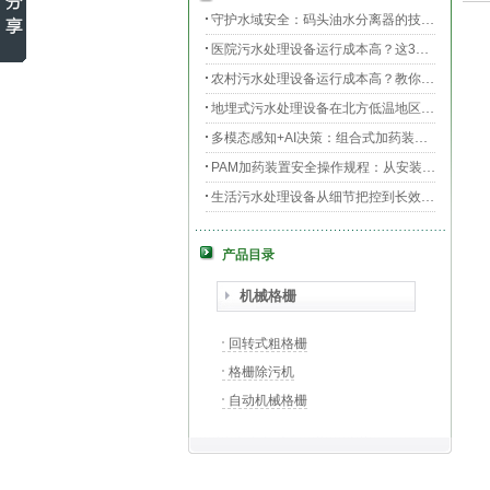
守护水域安全：码头油水分离器的技术升级与效能提升
医院污水处理设备运行成本高？这3个环节最烧钱
农村污水处理设备运行成本高？教你三招轻松降低运维费用！
地埋式污水处理设备在北方低温地区的运行稳定性：挑战与对策
多模态感知+AI决策：组合式加药装置的智能运维新范式
PAM加药装置安全操作规程：从安装到运维的全流程规范
生活污水处理设备从细节把控到长效运行的全流程指南
膜片曝气器安装指南，从池底准备到运行测试
产品目录
守护生命之源，医院污水处理设备的科技防线与生态使命
PAC加药装置工业水处理的“化学魔法师”
机械格栅
回转式粗格栅
格栅除污机
自动机械格栅