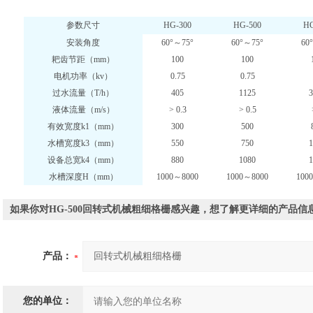
参数尺寸
HG-300
HG-500
HG
安装角度
60°～75°
60°～75°
60
耙齿节距（mm）
100
100
电机功率（kv）
0.75
0.75
过水流量（T/h）
405
1125
3
液体流量（m/s）
> 0.3
> 0.5
有效宽度k1（mm）
300
500
水槽宽度k3（mm）
550
750
1
设备总宽k4（mm）
880
1080
1
水槽深度H（mm）
1000～8000
1000～8000
100
如果你对HG-500回转式机械粗细格栅感兴趣，想了解更详细的产品
产品：
您的单位：