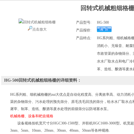
回转式机械粗细格
产品型号:
HG-500
点击放大
产品报价:
产品特点:
HG系列粗、细机械格
消耗小、无噪音、耐腐
市政管渠的杂物筛分、
水水厂取水点和电厂冷
革、造纸、酿酒等废水
HG-500回转式机械粗细格栅的详细资料：
HG系列粗、细机械格栅
的zui大优点是自动化程度高、分离效率高、动力消
渠的杂物筛分、污水处理的预先筛分、原毛洗毛回洗的筛分，给水水厂取水点
屠宰、制革、造纸、酿酒等废水处理的前级筛分以防堵塞水泵。
机械格栅、设备和耙齿规格
设备规格按机宽尺寸分HGC300-1500型、并联机HGC1600-3000型。机
3mm、5mm、10mm、20mm、30mm、40mm、50mm等各种规格
.