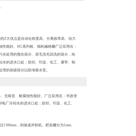
栅
栅的Z大优点是自动化程度高、分离效率高、动力
蚀性能好。HG系列粗、细机械格栅广泛应用在：
污水处理的预先筛分、原毛洗毛回洗的筛分，给
却水的进水口处；纺织、印染、化工、屠宰、制
处理的前级筛分以防堵塞水泵。
耗小、无噪音、耐腐蚀性能好。广泛应用在：市政管
和电厂冷却水的进水口处；纺织、印染、化工、
宽超过1500mm，则做成并联机。耙齿栅分为1mm、