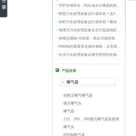
守护水域安全：码头油水分离器的技术升级与效能提升
医院污水处理设备运行成本高？这3个环节最烧钱
农村污水处理设备运行成本高？教你三招轻松降低运维费用！
地埋式污水处理设备在北方低温地区的运行稳定性：挑战与对策
多模态感知+AI决策：组合式加药装置的智能运维新范式
PAM加药装置安全操作规程：从安装到运维的全流程规范
生活污水处理设备从细节把控到长效运行的全流程指南
膜片曝气器安装指南，从池底准备到运行测试
产品目录
守护生命之源，医院污水处理设备的科技防线与生态使命
PAC加药装置工业水处理的“化学魔法师”
曝气器
棕刚玉曝气曝气器
微孔曝气头
曝气器
215、260、300微孔曝气器安装调
试现场
曝气头
EPDM散气盘