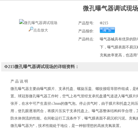
微孔曝气器调试现
产品型号:
Φ215
点击放大
产品报价:
产品特点:
曝气器械具有优异的防
下，曝气膜表面不易沉
充氧效率更高，也适用
Φ215微孔曝气器调试现场的详细资料：
产 品 说 明
微孔曝气器
主要由曝气膜片、支承托盘、螺旋压盖、螺纹接咀等部件组成，是
置。球冠形微孔曝气器工作时，空气上布气管经支承托盘通气道进入曝气膜片
张开，在水中可产生直径≤
3mm
的微气泡。停止供气时，由于膜片和托盘之间
用，使孔眼逐渐闭合，将膜片压实于支承托盘上。曝气器整体结构科学合理，
防水体倒流的性能。在间歇运行工况条件下，曝气膜表面不易沉积污泥。充氧
微孔曝气器为*，技术性能处于地位，是一种较理想的高效充氧装置。