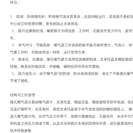
特点：
1、 防堵、防倒灌性好。即使曝气池水质复杂，还是间歇运行，其表面不易积
中心设立特形密封圈，更有效阻止水体倒流。
2、 膜片抗撕裂性强。橡胶膜片为球冠形，工作时，孔眼张开受力均匀，疲
长。
3、 布气均匀，节能高效，曝气器工作表面积较平板式相对增大，气泡小，
气量工作时，仍能发挥这一特性，运行管理方便。
4、 耐老化、抗腐蚀。微孔曝气膜片选用优质橡胶制成，支承托盘及螺纹接
性能。耐老化性能优良，并耐酸、碱和抗药剂等化学腐蚀。
5、 阻力损失小。由于曝气器*的防堵、防水体倒流性能，省去了平板微孔曝
节省了能耗。
结构与工作原理
微孔曝气器主要由曝气膜片、支承托盘、螺旋压盖、螺纹接咀等部件组成。组
压盖拧紧即可。在安装时，再把支承托盘装于布气管道顶部的螺纹接咀上。 
进入曝气膜片间。在空气压力作用下，使膜片微微鼓起，孔眼张开、在水中可产
和托盘之间压力渐渐下降，以及水压和膜片本身的回弹性作用，使孔眼逐渐闭
技术性能参数