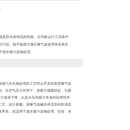
场
堵及防水体倒流的性能。在间歇运行工况条件
积污泥。较平板膜片微孔曝气器使用寿命更长，
于源水微污染物处理。
根据污水生物处理的工艺特点开发的新型曝气装
间。在空气压力作用下，使膜片微微鼓起，孔眼
压力渐渐下降，以及水压和膜片本身的回弹性作
工艺，设计新颖。该曝气器械具有优异的防堵及
效率高，也适用于源水微污染物处理。目前，本