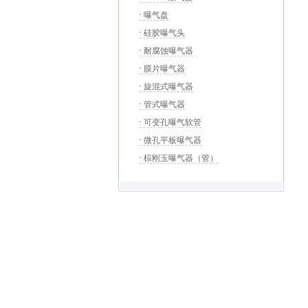
曝气盘
硅胶曝气头
耐腐蚀曝气器
膜片曝气器
旋混式曝气器
管式曝气器
可变孔曝气软管
微孔平板曝气器
棕刚玉曝气器（管）