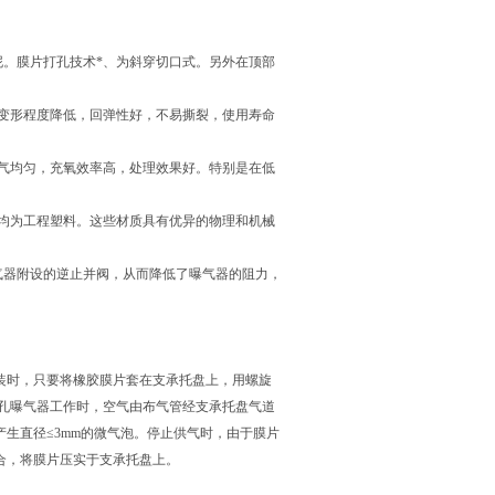
泥。膜片打孔技术*、为斜穿切口式。另外在顶部
劳变形程度降低，回弹性好，不易撕裂，使用寿命
布气均匀，充氧效率高，处理效果好。特别是在低
咀均为工程塑料。这些材质具有优异的物理和机械
气器附设的逆止并阀，从而降低了曝气器的阻力，
装时，只要将橡胶膜片套在支承托盘上，用螺旋
微孔曝气器工作时，空气由布气管经支承托盘气道
生直径≤3mm的微气泡。停止供气时，由于膜片
合，将膜片压实于支承托盘上。