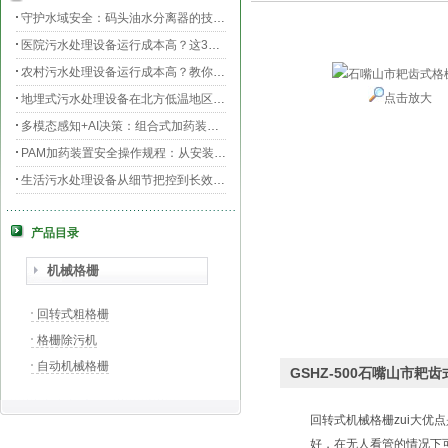
守护水域安全：码头油水分离器的技术升级与效能提升
医院污水处理设备运行成本高？这3个环节最烧钱
农村污水处理设备运行成本高？教你三招轻松降低运维费用！
点击放大
地埋式污水处理设备在北方低温地区的运行稳定性：挑战与对策
多模态感知+AI决策：组合式加药装置的智能运维新范式
PAM加药装置安全操作规程：从安装到运维的全流程规范
生活污水处理设备从细节把控到长效运行的全流程指南
膜片曝气器安装指南，从池底准备到运行测试
产品目录
守护生命之源，医院污水处理设备的科技防线与生态使命
PAC加药装置工业水处理的“化学魔法师”
机械格栅
回转式粗格栅
格栅除污机
自动机械格栅
GSHZ-500石嘴山市
回转式机械格栅zui大
好，在无人看管的情况下