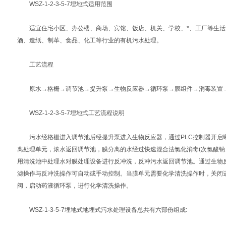
WSZ-1-2-3-5-7埋地式
适用范围
适宜住宅小区、办公楼、商场、宾馆、饭店、机关、学校、*、工厂等生活
酒、造纸、制革、食品、化工等行业的有机污水处理。
工艺流程
原水→格栅→调节池→提升泵→生物反应器→循环泵→膜组件→消毒装置→
WSZ-1-2-3-5-7埋地式
工艺流程说明
污水经格栅进入调节池后经提升泵进入生物反应器，通过PLC控制器开启
离处理单元，浓水返回调节池，膜分离的水经过快速混合法氯化消毒(次氯酸钠
用清洗池中处理水对膜处理设备进行反冲洗，反冲污水返回调节池。通过生物
滤操作与反冲洗操作可自动或手动控制。当膜单元需要化学清洗操作时，关闭
阀，启动药液循环泵，进行化学清洗操作。
WSZ-1-3-5-7
埋地式地埋式污水处理
设备总共有六部份组成: