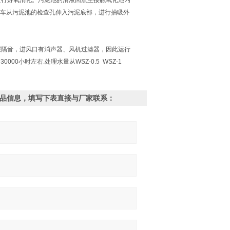
内进行好氧消化。污泥池的清液回流至接触氧化池内
粪车从污泥池的检查孔伸入污泥底部，进行抽吸外
双层隔音，进风口有消声器、风机过滤器，因此运行
小时左右.处理水量从WSZ-0.5 WSZ-1
的产品信息，填写下表直接与厂家联系：