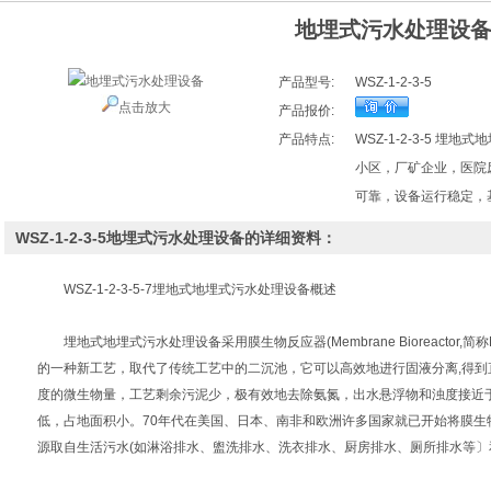
地埋式污水处理设
产品型号:
WSZ-1-2-3-5
点击放大
产品报价:
产品特点:
WSZ-1-2-3-5 
小区，厂矿企业，医院
可靠，设备运行稳定，
WSZ-1-2-3-5地埋式污水处理设备的详细资料：
WSZ-1-2-3-5-7埋地式地埋式污水处理设备
概述
埋地式地埋式污水处理设备
采用膜生物反应器(Membrane Bioreact
的一种新工艺，取代了传统工艺中的二沉池，它可以高效地进行固液分离,得
度的微生物量，工艺剩余污泥少，极有效地去除氨氮，出水悬浮物和浊度接近
低，占地面积小。70年代在美国、日本、南非和欧洲许多国家就已开始将膜生
源取自生活污水(如淋浴排水、盥洗排水、洗衣排水、厨房排水、厕所排水等〕