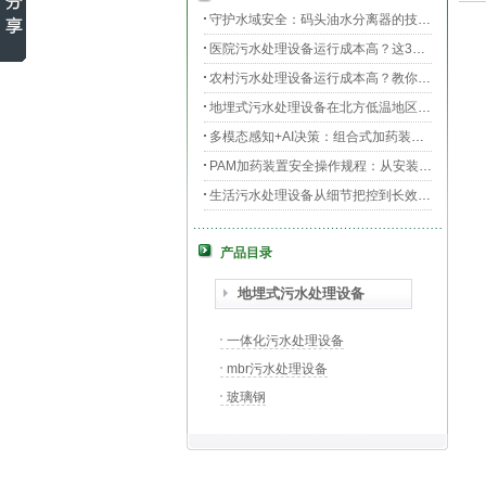
守护水域安全：码头油水分离器的技术升级与效能提升
医院污水处理设备运行成本高？这3个环节最烧钱
农村污水处理设备运行成本高？教你三招轻松降低运维费用！
地埋式污水处理设备在北方低温地区的运行稳定性：挑战与对策
多模态感知+AI决策：组合式加药装置的智能运维新范式
PAM加药装置安全操作规程：从安装到运维的全流程规范
生活污水处理设备从细节把控到长效运行的全流程指南
膜片曝气器安装指南，从池底准备到运行测试
产品目录
守护生命之源，医院污水处理设备的科技防线与生态使命
PAC加药装置工业水处理的“化学魔法师”
地埋式污水处理设备
一体化污水处理设备
mbr污水处理设备
玻璃钢