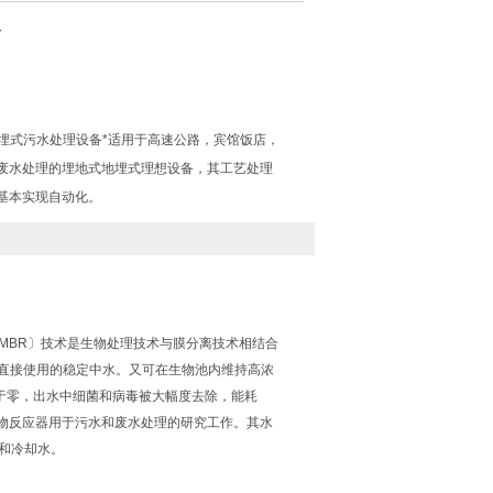
备
埋地式地埋式污水处理设备*适用于高速公路，宾馆饭店，
废水处理的埋地式地埋式理想设备，其工艺处理
基本实现自动化。
or,简称MBR〕技术是生物处理技术与膜分离技术相结合
到直接使用的稳定中水。又可在生物池内维持高浓
于零，出水中细菌和病毒被大幅度去除，能耗
物反应器用于污水和废水处理的研究工作。其水
和冷却水。