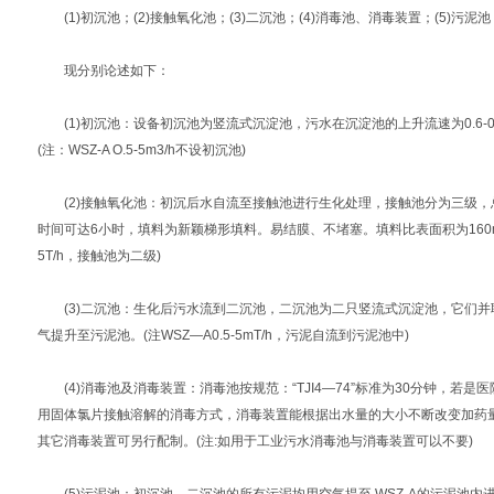
(1)初沉池；(2)接触氧化池；(3)二沉池；(4)消毒池、消毒装置；(5)污泥池
现分别论述如下：
(1)初沉池：设备初沉池为竖流式沉淀池，污水在沉淀池的上升流速为0.6-0
(注：WSZ-A O.5-5m3/h不设初沉池)
(2)接触氧化池：初沉后水自流至接触池进行生化处理，接触池分为三级，总
时间可达6小时，填料为新颖梯形填料。易结膜、不堵塞。填料比表面积为160m2/m
5T/h，接触池为二级)
(3)二沉池：生化后污水流到二沉池，二沉池为二只竖流式沉淀池，它们并联运行
气提升至污泥池。(注WSZ—A0.5-5mT/h，污泥自流到污泥池中)
(4)消毒池及消毒装置：消毒池按规范：“TJI4—74”标准为30分钟，若是医
用固体氯片接触溶解的消毒方式，消毒装置能根据出水量的大小不断改变加药
其它消毒装置可另行配制。(注:如用于工业污水消毒池与消毒装置可以不要)