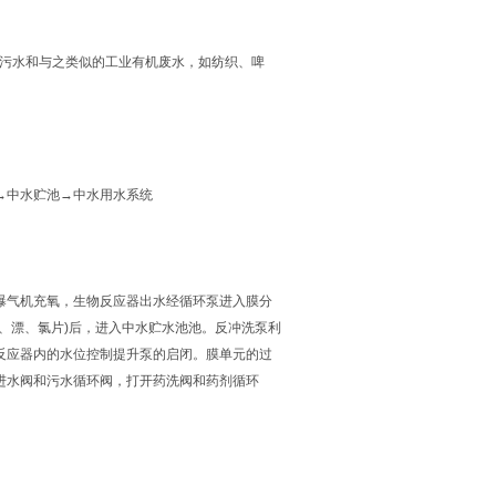
污水和与之类似的工业有机废水，如纺织、啤
中水贮池→中水用水系统
曝气机充氧，生物反应器出水经循环泵进入膜分
、漂、氯片)后，进入中水贮水池池。反冲洗泵利
反应器内的水位控制提升泵的启闭。膜单元的过
进水阀和污水循环阀，打开药洗阀和药剂循环