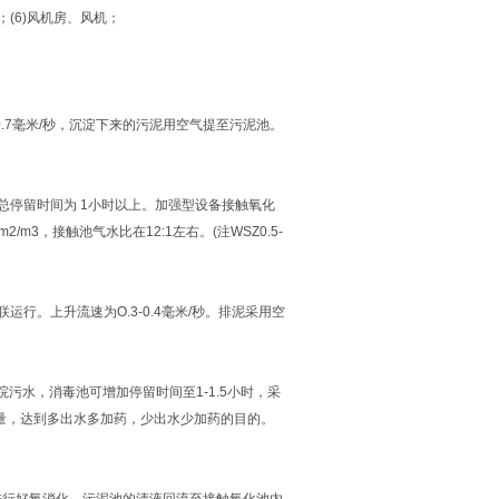
；(6)风机房、风机；
.7毫米/秒，沉淀下来的污泥用空气提至污泥池。
停留时间为 1小时以上。加强型设备接触氧化
3，接触池气水比在12:1左右。(注WSZ0.5-
。上升流速为O.3-0.4毫米/秒。排泥采用空
院污水，消毒池可增加停留时间至1-1.5小时，采
量，达到多出水多加药，少出水少加药的目的。